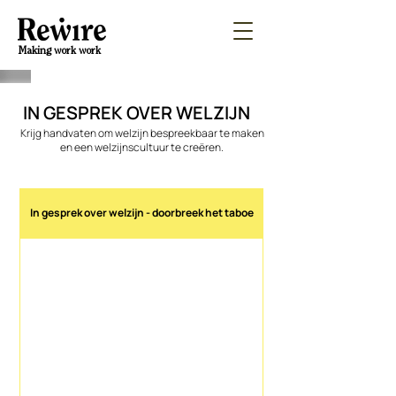
Making work work
IN GESPREK OVER WELZIJN
Krijg handvaten om welzijn bespreekbaar te maken
en een welzijnscultuur te creëren.
In gesprek over welzijn - doorbreek het taboe