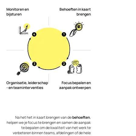
Monitoren en
Behoeften in kaart
bijsturen
brengen
Organisatie, leiderschap
Focus bepalen en
- en teaminterventies
aanpak ontwerpen
Na het het in kaart brengen van de
behoeften
,
helpen we je focus te brengen en samen de aanpak
te bepalen om de kwaliteit van het werk te
verbeteren binnen teams, afdelingen of de hele