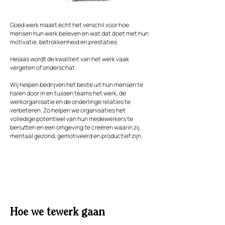
​Goed werk maakt écht het verschil voor hoe
mensen hun werk beleven en wat dat doet met hun
motivatie, betrokkenheid en prestaties.
Helaas wordt de kwaliteit van het werk vaak
vergeten of onderschat.
Wij helpen bedrijven het beste uit hun mensen te
halen door in en tussen teams het werk, de
werkorganisatie en de onderlinge relaties te
verbeteren. Zo helpen we organisaties het
volledige potentieel van hun medewerkers te
benutten en een omgeving te creëren waarin zij
mentaal gezond, gemotiveerd en productief zijn.
Hoe we tewerk gaan