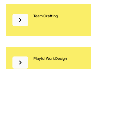
Team Crafting
Playful Work Design
Rewire (VOF Breakthrough
Consulting)
Désiré Souffreauweg 1,
9320 Aalst
KBO
0759.435.962
RPR Gent Afdeling Dendermonde
DV opleidingen: O249370
Terms & conditions
Rewire 2026 all rights reserved