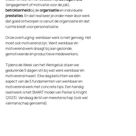
(engagement of motivatie voor de job), 
betrokkenheid
 bij de 
organisatie
 en individuele 
prestaties
. En dat realiseer je onder meer door werk 
dat goed ontworpen is vanuit de organisatie én dat 
ruimte biedt voor personalisatie. 
Onze overtuiging: werkbaar werk is niet genoeg. Het 
moet ook motiverend zijn. Want werkbaar én 
motiverend werk draagt bij aan gezonde, 
gemotiveerde én productieve medewerkers.
Tijdens de Week van het Werkgeluk staan we 
gedurende 5 dagen stil bij wat werk werkbaar én 
motiverend maakt. Elke dag belichten we één 
aspect van de 5 fundamenten van werkbaar en 
motiverend werk met concrete tips. Een handig 
raamwerk is het SMART model van Parker & Knight 
(2023). Vandaag de M van meesterschap (ook wel 
vakmanschap genoemd).