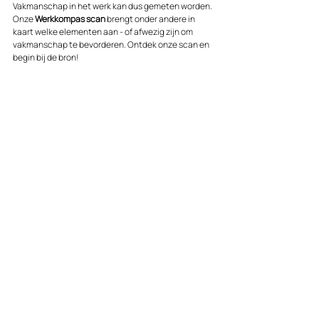
Vakmanschap in het werk kan dus gemeten worden. 
Onze 
Werkkompas scan
 brengt onder andere in 
kaart welke elementen aan - of afwezig zijn om 
vakmanschap te bevorderen. Ontdek onze scan en 
begin bij de bron!
Boek een gratis kennismaking