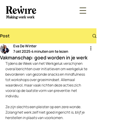
Making work work
Post
Eva De Winter
7 okt 2025
4 minuten om te lezen
Vakmanschap: goed worden in je werk
Tijdens de Week van het Werkgeluk verschijnen 
overal berichten over initiatieven om werkgeluk te 
bevorderen: van gezonde snacks en mindfulness 
tot workshops over groeimindset. Allemaal 
waardevol, maar vaak richten deze acties zich 
vooral op de laatste vorm van preventie: het 
individu.
Ze zijn slechts een pleister op een zere wonde. 
Zolang het werk zelf niet goed ingericht is, blijf je 
herstellen in plaats van voorkomen. 