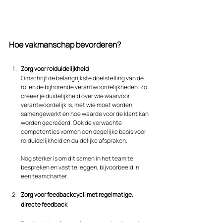
Hoe vakmanschap bevorderen?
Zorg voor rolduidelijkheid
Omschrijf de belangrijkste doelstelling van de 
rol en de bijhorende verantwoordelijkheden. Zo 
creëer je duidelijkheid over wie waarvoor 
verantwoordelijk is, met wie moet worden 
samengewerkt en hoe waarde voor de klant kan 
worden gecreëerd. Ook de verwachte 
competenties vormen een degelijke basis voor 
rolduidelijkheid en duidelijke afspraken.
Nog sterker is om dit samen in het team te 
bespreken en vast te leggen, bijvoorbeeld in 
een teamcharter.
Zorg voor feedbackcycli met regelmatige, 
directe feedback