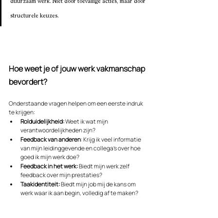
duurzaam werk. Niet door toevallige acties, maar door 
structurele keuzes.
Hoe weet je of jouw werk vakmanschap 
bevordert?
Onderstaande vragen helpen om een eerste indruk 
te krijgen:
Rolduidelijkheid:
 Weet ik wat mijn 
verantwoordelijkheden zijn?
Feedback van anderen
: Krijg ik veel informatie 
van mijn leidinggevende en collega's over hoe 
goed ik mijn werk doe?
Feedback in het werk: 
Biedt mijn werk zelf 
feedback over mijn prestaties?
Taakidentiteit: 
Biedt mijn job mij de kans om 
werk waar ik aan begin, volledig af te maken?