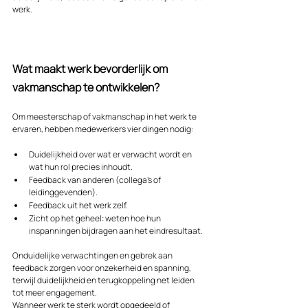
werk.
Wat maakt werk bevorderlijk om 
vakmanschap te ontwikkelen?
Om meesterschap of vakmanschap in het werk te 
ervaren, hebben medewerkers vier dingen nodig:
Duidelijkheid over wat er verwacht wordt en 
wat hun rol precies inhoudt.
Feedback van anderen (collega’s of 
leidinggevenden).
Feedback uit het werk zelf.
Zicht op het geheel: weten hoe hun 
inspanningen bijdragen aan het eindresultaat.
Onduidelijke verwachtingen en gebrek aan 
feedback zorgen voor onzekerheid en spanning, 
terwijl duidelijkheid en terugkoppeling net leiden 
tot meer engagement.
Wanneer werk te sterk wordt opgedeeld of 