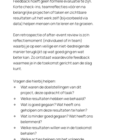
Feedback hoeft geen formele evaluatie te zijn. 
Korte check-ins, teamreflecties vóór en na 
belangrijke projecten of taken en zichtbare 
resultaten uit het werk zelf (bijvoorbeeld via 
data) helpen mensen om te leren en te groeien.
Een retrospectie of after-event review is zo’n 
reflectiemoment (individueel of in team) 
waarbij je op een veilige en niet-bedreigende 
manier terugkijkt op wat goed ging en wat 
beter kan. Zo ontstaat waardevolle feedback 
waarmee je in de toekomst gericht aan de slag 
kunt.
Vragen die hierbij helpen:
Wat waren de doelstellingen van dit 
project, deze opdracht of taak?
Welke resultaten hebben we behaald?
Wat is goed gegaan? Wat heeft ons 
geholpen om deze resultaten te halen?
Wat is minder goed gegaan? Wat heeft ons 
belemmerd?
Welke resultaten willen we in de toekomst 
behalen?
Welke acties helpen om het volgende 