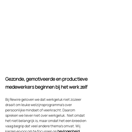
Gezonde, gemotiveerde en productieve 
medewerkers beginnen bij het werk zelf
Bij Rewire geloven we dat werkgeluk niet zozeer 
draait om leuke welzijnsprogramma's over 
persoonlijke mindset of veerkracht. Daarom 
spreken we liever niet over werkgeluk.  Niet omdat 
het niet belangrijk is, maar omdat het een breed en 
vaag begrip dat veel andere thema’s omvat. Wij 
kiezen ervoor om te focussen op 
bevlogenheid