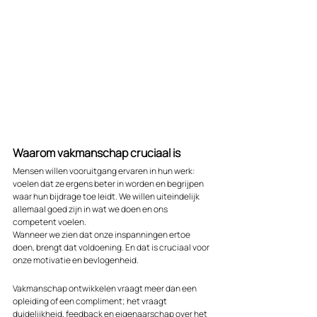
Waarom vakmanschap cruciaal is
Mensen willen vooruitgang ervaren in hun werk: 
voelen dat ze ergens beter in worden en begrijpen 
waar hun bijdrage toe leidt. We willen uiteindelijk 
allemaal goed zijn in wat we doen en ons 
competent voelen. 
Wanneer we zien dat onze inspanningen ertoe 
doen, brengt dat voldoening. En dat is cruciaal voor 
onze motivatie en bevlogenheid. 
Vakmanschap ontwikkelen vraagt meer dan een 
opleiding of een compliment; het vraagt 
duidelijkheid, feedback en eigenaarschap over het 